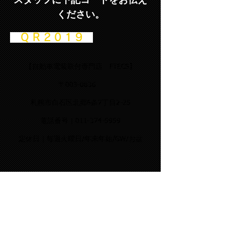
ください。
Q R 2 0 1 9
【自動車電装取付専門店 FTECS】
〒003-0836
札幌市白石区北郷6条7丁目2-25
​電話番号｜
011-374-5959
​定休日｜毎週火曜日/年末年始/GW/お盆