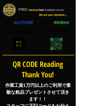
FTECS
Electrical
Parts
Installation
​
Service
We are your mechanic...
CALL
011-374-5959
LINE
@819tejmc
CONTACT FORM
MAIL
info@ftecs.net
ME
NU
QR CODE Reading
Thank You!
作業工賃1万円以上のご利用で素
敵な粗品プレゼントさせて頂き
ます！！
​スタッフに下記コードをお伝え