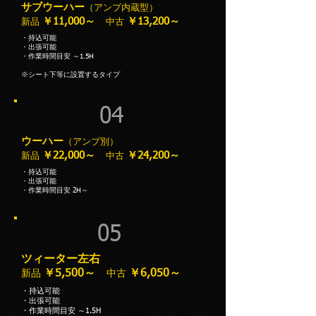
サブウーハー
（アンプ内蔵型）
￥11,000～
￥13,200～
新品
中古
・持込可能
・出張可能
・作業時間目安 ～1.5H
​※シート下等に設置するタイプ
04
ウーハー
（アンプ別）
￥22,000～
￥24,200～
新品
中古
・持込可能
・出張可能
・作業時間目安 2H～
05
ツィーター左右
￥5,500～
￥6,050～
新品
中古
・持込可能
・出張可能
・作業時間目安 ～1.5H