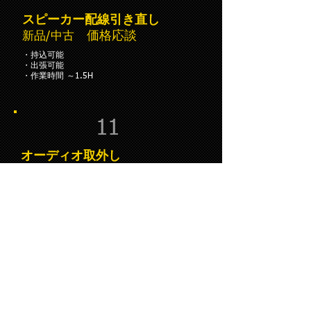
スピーカー配線引き直し
価格応談
新品/中古
・持込可能
・出張可能
・作業時間 ～1.5H
11
オーディオ取外し
￥3,850～
・持込可能
・出張可能
・作業時間目安 ～1H
12
オーディオ取外し＆取付け
SET
（車⇔車）