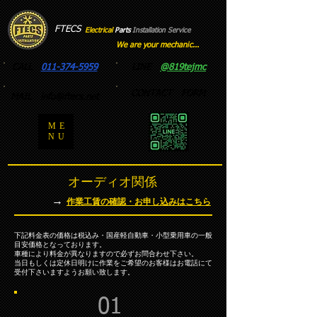
FTECS
Electrical
Parts
Installation
​
Service
We are your mechanic...
CALL
011-374-5959
LINE
@819tejmc
CONTACT FORM
MAIL
info@ftecs.net
ME
NU
オーディオ関係
→
作業工賃の確認・お申し込みはこちら
下記料金表の価格は税込み・国産
軽自動車・小型乗用
車の一般
目安価格となっております。
車種により料金が異なりますので必ずお問合わせ下さい。
当日もしくは定休日明けに作業をご希望のお客様はお電話にて
受付下さいますようお願い致します。
01