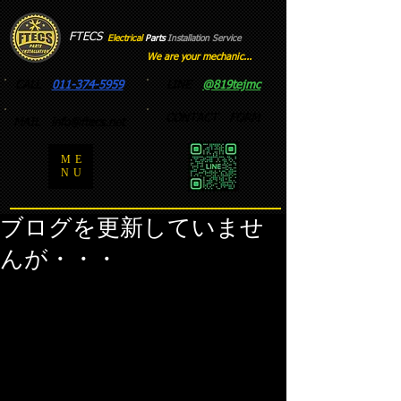
FTECS
Electrical
Parts
Installation
​
Service
We are your mechanic...
CALL
011-374-5959
LINE
@819tejmc
CONTACT FORM
MAIL
info@ftecs.net
ME
NU
ブログを更新していませ
んが・・・