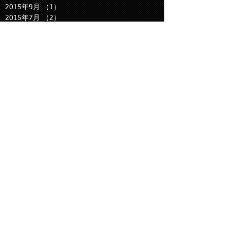
2015年9月
（1）
1件の記事
2015年7月
（2）
2件の記事
2015年6月
（1）
1件の記事
2015年4月
（1）
1件の記事
2015年3月
（1）
1件の記事
2015年2月
（1）
1件の記事
2015年1月
（3）
3件の記事
2014年11月
（4）
4件の記事
2014年10月
（4）
4件の記事
2014年9月
（7）
7件の記事
Search By Tags
hid
la610s
twitter
アクリル加工
ウーハー
エスティマハイブリッド
エンスタ
カーナビ取付け
スマホ
タント
デミオディーゼル
バックカメラ
パッソ
フリップダウンモニター
プリウスα
ランクル
修理
出張取付
新型タント
新型デミオ
武装戦線
【自動車電装取付専門店 FTECS】