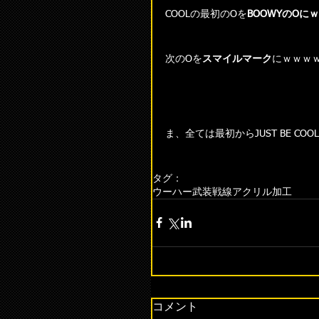
COOLの最初のOを
BOOWYのOに
次のOを
スマイルマーク
にｗｗｗ
ま、全ては最初からJUST BE CO
タグ：
ウーハー
武装戦線
アクリル加工
コメント