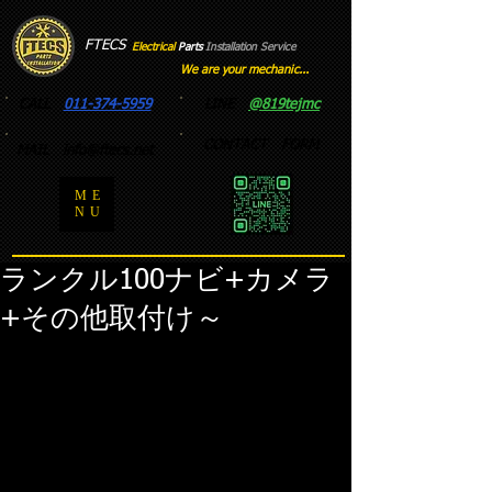
FTECS
Electrical
Parts
Installation
​
Service
We are your mechanic...
CALL
011-374-5959
LINE
@819tejmc
CONTACT FORM
MAIL
info@ftecs.net
ME
NU
ランクル100ナビ+カメラ
+その他取付け～