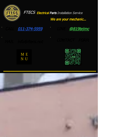
FTECS
Electrical
Parts
Installation
​
Service
We are your mechanic...
CALL
011-374-5959
LINE
@819tejmc
CONTACT FORM
MAIL
info@ftecs.net
ME
NU