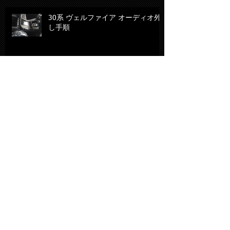
30系 ヴェルファイア オーディオ外
し手順
ブログを更新していませんが・・・
ナビ・ETC・モニターの取付が１
０％OFF？